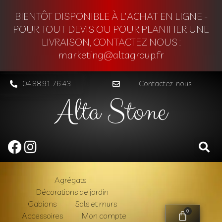
BIENTÔT DISPONIBLE À L'ACHAT EN LIGNE -
POUR TOUT DEVIS OU POUR PLANIFIER UNE
LIVRAISON, CONTACTEZ NOUS :
marketing@altagroup.fr
04.88.91.76.43
Contactez-nous
Alta Stone
Agrégats
Décorations de jardin
Gabions
Sols et murs
0
Accessoires
Mon compte