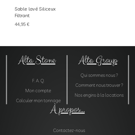
Sable lavé Siliceux
Filtrant
44,95
€
Alta Stone
Alta Group
Qui sommes nous ?
F. A. Q.
Comment nous trouver ?
Mon compte
Nos engins à la locations
Calculer mon tonnage
À propos...
Contactez-nous