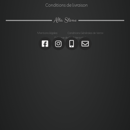
Conditions de livraison
Alta Stone
Mentions légales
Conditions Générales de Vente
Politique de Confidentialité
Agrégats, Galets, Graviers, Marbres, Pierres
d’enrochements, Verres, Construction, Décoration jardin,
Monolithes, Lanternes, Ardoises, Gabions, Carrelages,
Dalles, Gazons, Pas japonais, Pavés, Parements,
Géotextiles,
Alta stone Agrégats var, Galets var, Graviers var, Marbres
var, Pierres d’enrochements var, Verres, Construction var,
Décoration jardin var, Monolithes var, Lanternes var,
Ardoises var, Gabions Saint-Maximin-la-Sainte-Baume,
Carrelages Saint-Maximin-la-Sainte-Baume, Dalles
Saint-Maximin-la-Sainte-Baume, Gazons Saint-Maximin-
la-Sainte-Baume , Pas japonais Saint-Maximin-la-Sainte-
Baume , Pavés Saint-Maximin-la-Sainte-Baume,