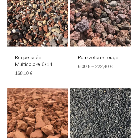
Brique pilée
Pouzzolane rouge
Multicolore 6/14
6,00
€
–
222,40
€
168,10
€