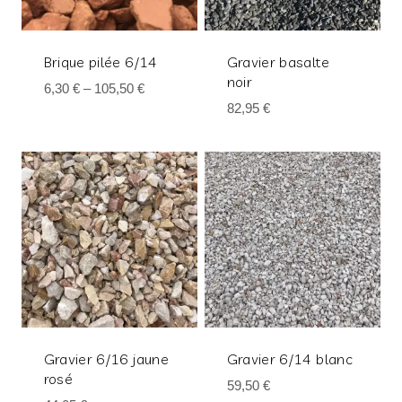
Brique pilée 6/14
Gravier basalte
noir
6,30
€
–
105,50
€
82,95
€
Gravier 6/16 jaune
Gravier 6/14 blanc
rosé
59,50
€