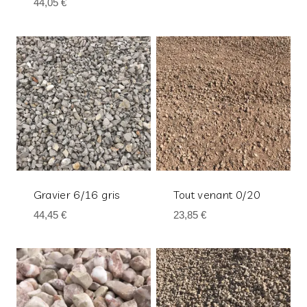
44,05
€
Gravier 6/16 gris
Tout venant 0/20
44,45
€
23,85
€