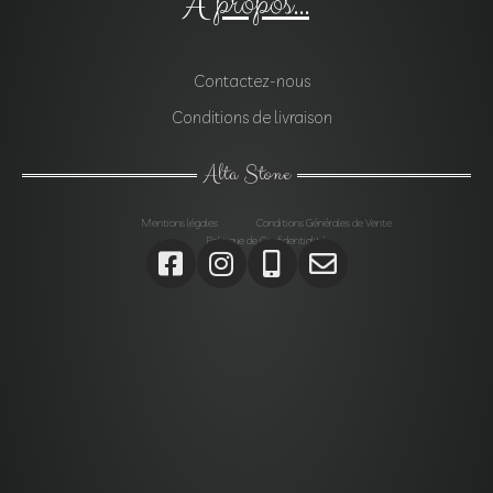
À propos...
Contactez-nous
Conditions de livraison
Alta Stone
Mentions légales
Conditions Générales de Vente
Politique de Confidentialité
Agrégats, Galets, Graviers, Marbres, Pierres
d’enrochements, Verres, Construction, Décoration jardin,
Monolithes, Lanternes, Ardoises, Gabions, Carrelages,
Dalles, Gazons, Pas japonais, Pavés, Parements,
Géotextiles,
Alta stone Agrégats var, Galets var, Graviers var, Marbres
var, Pierres d’enrochements var, Verres, Construction var,
Décoration jardin var, Monolithes var, Lanternes var,
Ardoises var, Gabions Saint-Maximin-la-Sainte-Baume,