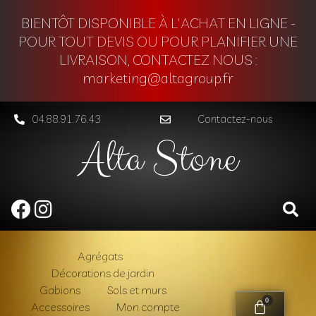
BIENTÔT DISPONIBLE À L'ACHAT EN LIGNE -
POUR TOUT DEVIS OU POUR PLANIFIER UNE
LIVRAISON, CONTACTEZ NOUS :
marketing@altagroup.fr
04.88.91.76.43
Contactez-nous
Alta Stone
Agrégats
Décorations de jardin
Gabions
Sols et murs
0
Accessoires
Mon compte