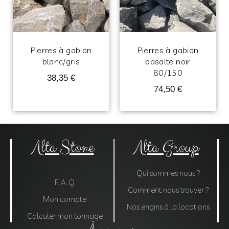
Pierres à gabion
Pierres à gabion
blanc/gris
basalte noir
80/150
38,35
€
74,50
€
Alta Stone
Alta Group
Qui sommes nous ?
F. A. Q.
Comment nous trouver ?
Mon compte
Nos engins à la locations
Calculer mon tonnage