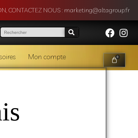
N, CONTACTEZ NOUS : marketing@altagroup.fr
soires
Mon compte
0
is