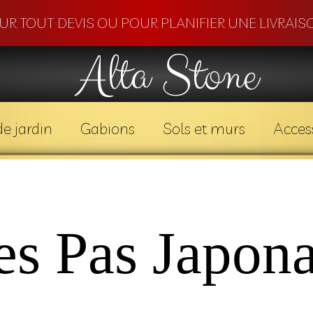
OUR TOUT DEVIS OU POUR PLANIFIER UNE LIVRAISO
Alta Stone
e jardin
Gabions
Sols et murs
Acces
es Pas Japona