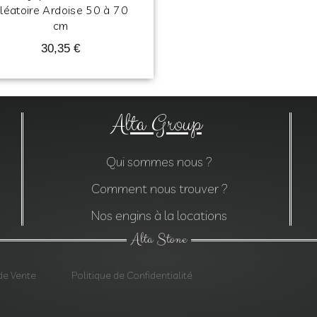
léatoire Ardoise 50 à 70
cm
30,35
€
Alta Group
Qui sommes nous ?
Comment nous trouver ?
Nos engins à la locations
Alta Stone
de Vente
Politique de Confidentialité
res, Construction, Décoration jardin, Monolithes, Lanternes, Ardo