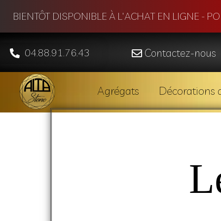
BIENTÔT DISPONIBLE À L'ACHAT EN LIGNE - P
04.88.91.76.43
Contactez-nous
Agrégats
Décorations d
L