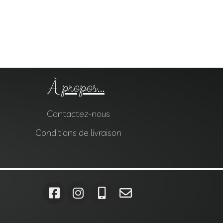
À propos...
Contactez-nous
Conditions de livraison
ises, Gabions, Carrelages, Dalles, Gazons, Pas japonais, Pavés,