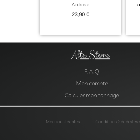
Ardoise
a
23,90
€
Alta Stone
F. A. Q.
Mon compte
Calculer mon tonnage
Mentions légales
Conditions Générales 
Agrégats, Galets, Graviers, Marbres, Pierres d’enrochements, Ver
Parements, Géotextiles,