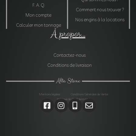
F. A. Q.
Comment nous trouver ?
Mon compte
Nos engins à la locations
Calculer mon tonnage
À propos...
Contactez-nous
Conditions de livraison
Alta Stone
Mentions légales
Conditions Générales de Vente
Politique de Confidentialité
Agrégats, Galets, Graviers, Marbres, Pierres
d’enrochements, Verres, Construction, Décoration jardin,
Monolithes, Lanternes, Ardoises, Gabions, Carrelages,
Dalles, Gazons, Pas japonais, Pavés, Parements,