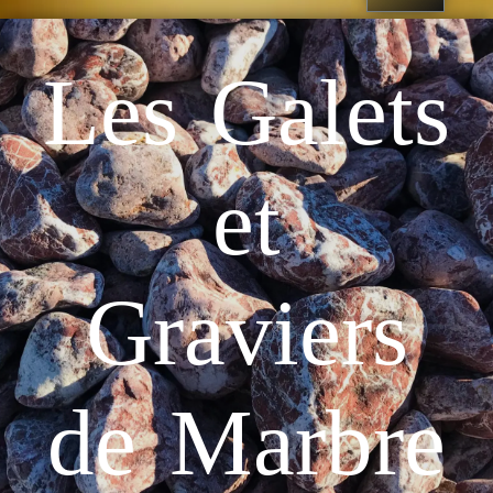
Les Galets
et
Graviers
de Marbre