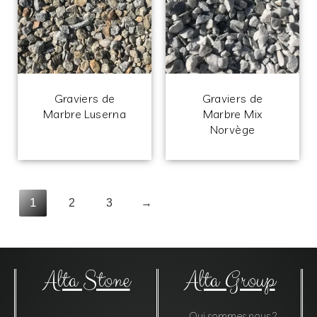
Graviers de
Graviers de
Marbre Luserna
Marbre Mix
Norvège
1
2
3
→
Alta Stone
Alta Group
Qui sommes nous ?