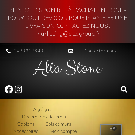
BIENTÔT DISPONIBLE À L'ACHAT EN LIGNE -
POUR TOUT DEVIS OU POUR PLANIFIER UNE
LIVRAISON, CONTACTEZ NOUS :
marketing@altagroup.fr
04.88.91.76.43
Contactez-nous
Alta Stone
Agrégats
Décorations de jardin
Gabions
Sols et murs
0
Accessoires
Mon compte