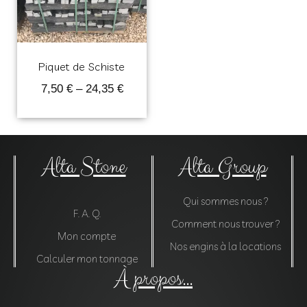
Piquet de Schiste
7,50
€
–
24,35
€
Alta Stone
Alta Group
Qui sommes nous ?
F. A. Q.
Comment nous trouver ?
Mon compte
Nos engins à la locations
Calculer mon tonnage
À propos...