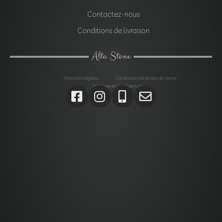
Contactez-nous
Conditions de livraison
Alta Stone
Mentions légales
Conditions Générales de Vente
Politique de Confidentialité
Agrégats, Galets, Graviers, Marbres, Pierres
d’enrochements, Verres, Construction, Décoration jardin,
Monolithes, Lanternes, Ardoises, Gabions, Carrelages,
Dalles, Gazons, Pas japonais, Pavés, Parements,
Géotextiles,
Alta stone Agrégats var, Galets var, Graviers var, Marbres
var, Pierres d’enrochements var, Verres, Construction var,
Décoration jardin var, Monolithes var, Lanternes var,
Ardoises var, Gabions Saint-Maximin-la-Sainte-Baume,
Carrelages Saint-Maximin-la-Sainte-Baume, Dalles
Saint-Maximin-la-Sainte-Baume, Gazons Saint-Maximin-