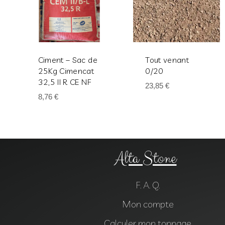
Ciment – Sac de
Tout venant
25Kg Cimencat
0/20
32,5 II R CE NF
23,85
€
8,76
€
Alta Stone
F. A. Q.
Mon compte
Calculer mon tonnage