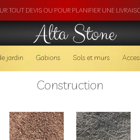
OUR TOUT DEVIS OU POUR PLANIFIER UNE LIVRAISO
Alta Stone
e jardin
Gabions
Sols et murs
Acces
Construction