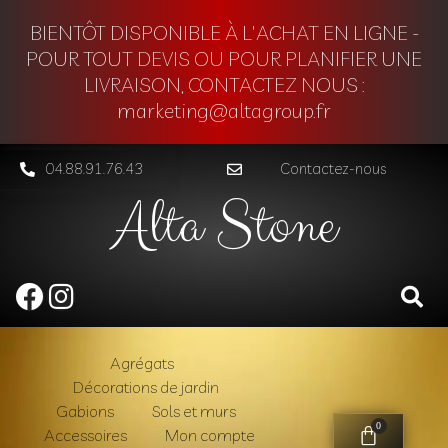
BIENTÔT DISPONIBLE À L'ACHAT EN LIGNE -
POUR TOUT DEVIS OU POUR PLANIFIER UNE
LIVRAISON, CONTACTEZ NOUS :
marketing@altagroup.fr
04.88.91.76.43
Contactez-nous
Alta Stone
Agrégats
Décorations de jardin
Gabions
Sols et murs
0
Accessoires
Mon compte