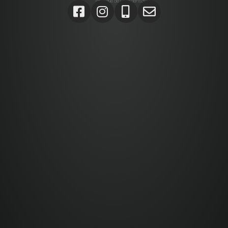
Politique de Confidentialité
Agrégats, Galets, Graviers, Marbres, Pierres
d’enrochements, Verres, Construction, Décoration jardin,
Monolithes, Lanternes, Ardoises, Gabions, Carrelages,
Dalles, Gazons, Pas japonais, Pavés, Parements,
Géotextiles,
Alta stone Agrégats var, Galets var, Graviers var, Marbres
var, Pierres d’enrochements var, Verres, Construction var,
Décoration jardin var, Monolithes var, Lanternes var,
Ardoises var, Gabions Saint-Maximin-la-Sainte-Baume,
Carrelages Saint-Maximin-la-Sainte-Baume, Dalles
Saint-Maximin-la-Sainte-Baume, Gazons Saint-Maximin-
la-Sainte-Baume , Pas japonais Saint-Maximin-la-Sainte-
Baume , Pavés Saint-Maximin-la-Sainte-Baume,
Parements Saint-Maximin-la-Sainte-Baume, Géotextiles
Saint-Maximin-la-Sainte-Baume ,
Paca, Bouches-du-Rhône, Var, Brignoles, Saint-Maximin-
la-Sainte-Baume,