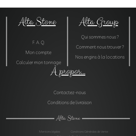
Alta Stone
Alta Group
Qui sommes nous ?
F. A. Q.
Comment nous trouver ?
Mon compte
Nos engins à la locations
Calculer mon tonnage
À propos...
Contactez-nous
Conditions de livraison
Alta Stone
Mentions légales
Conditions Générales de Vente