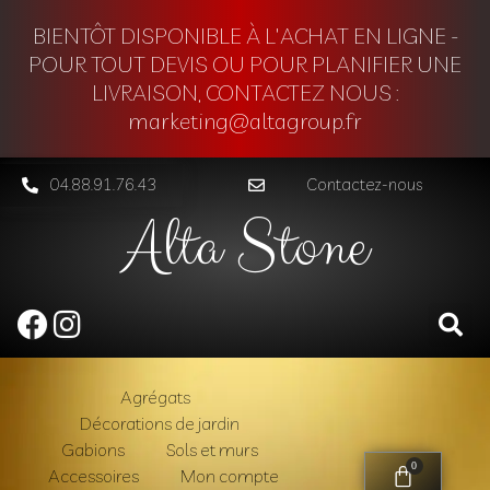
BIENTÔT DISPONIBLE À L'ACHAT EN LIGNE -
POUR TOUT DEVIS OU POUR PLANIFIER UNE
LIVRAISON, CONTACTEZ NOUS :
marketing@altagroup.fr
04.88.91.76.43
Contactez-nous
Alta Stone
Agrégats
Décorations de jardin
Gabions
Sols et murs
0
Accessoires
Mon compte