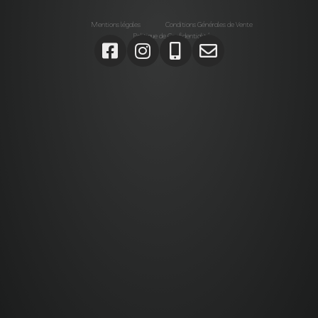
Mentions légales
Conditions Générales de Vente
Politique de Confidentialité
Agrégats, Galets, Graviers, Marbres, Pierres
d’enrochements, Verres, Construction, Décoration jardin,
Monolithes, Lanternes, Ardoises, Gabions, Carrelages,
Dalles, Gazons, Pas japonais, Pavés, Parements,
Géotextiles,
Alta stone Agrégats var, Galets var, Graviers var, Marbres
var, Pierres d’enrochements var, Verres, Construction var,
Décoration jardin var, Monolithes var, Lanternes var,
Ardoises var, Gabions Saint-Maximin-la-Sainte-Baume,
Carrelages Saint-Maximin-la-Sainte-Baume, Dalles
Saint-Maximin-la-Sainte-Baume, Gazons Saint-Maximin-
la-Sainte-Baume , Pas japonais Saint-Maximin-la-Sainte-
Baume , Pavés Saint-Maximin-la-Sainte-Baume,
Parements Saint-Maximin-la-Sainte-Baume, Géotextiles
Saint-Maximin-la-Sainte-Baume ,
Paca, Bouches-du-Rhône, Var, Brignoles, Saint-Maximin-