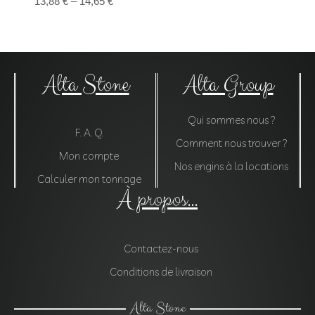
13,88
€
–
14,65
€
Alta Stone
Alta Group
Qui sommes nous ?
F. A. Q.
Comment nous trouver ?
Mon compte
Nos engins à la locations
Calculer mon tonnage
À propos...
Contactez-nous
Conditions de livraison
Alta Stone