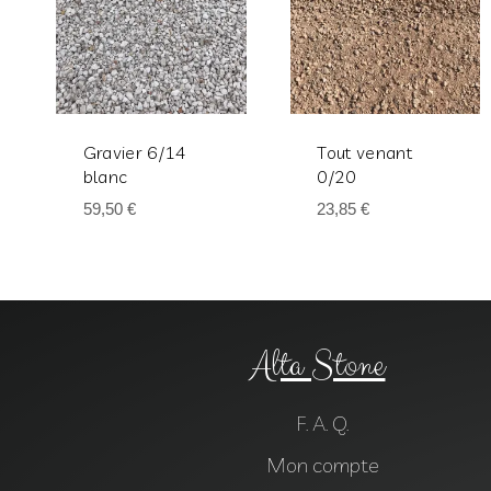
Gravier 6/14
Tout venant
blanc
0/20
59,50
€
23,85
€
Alta Stone
F. A. Q.
Mon compte