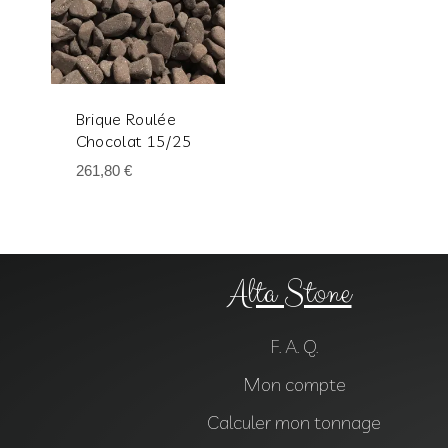
Brique Roulée
Chocolat 15/25
261,80
€
Alta Stone
F. A. Q.
Mon compte
Calculer mon tonnage