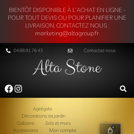
BIENTÔT DISPONIBLE À L'ACHAT EN LIGNE -
POUR TOUT DEVIS OU POUR PLANIFIER UNE
LIVRAISON, CONTACTEZ NOUS :
marketing@altagroup.fr
04.88.91.76.43
Contactez-nous
Alta Stone
Agrégats
Décorations de jardin
Gabions
Sols et murs
0
Accessoires
Mon compte