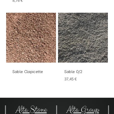
8,76
€
Sable Clapicette
Sable 0/2
37,45
€
Alta Stone
Alta Group