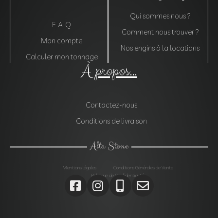
Qui sommes nous ?
F. A. Q.
Comment nous trouver ?
Mon compte
Nos engins à la locations
Calculer mon tonnage
À propos...
Contactez-nous
Conditions de livraison
Alta Stone
Mentions légales
Conditions Générales de Vente
Politique de Confidentialité
Agrégats, Galets, Graviers, Marbres, Pierres
d’enrochements, Verres, Construction, Décoration jardin,