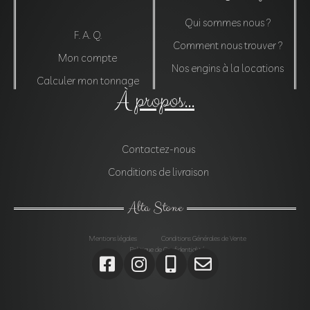
Qui sommes nous ?
F. A. Q.
Comment nous trouver ?
Mon compte
Nos engins à la locations
Calculer mon tonnage
À propos...
Contactez-nous
Conditions de livraison
Alta Stone
Mentions légales
Conditions Générales de Vente
Politique de Confidentialité
Agrégats, Galets, Graviers, Marbres, Pierres
d’enrochements, Verres, Construction, Décoration jardin,