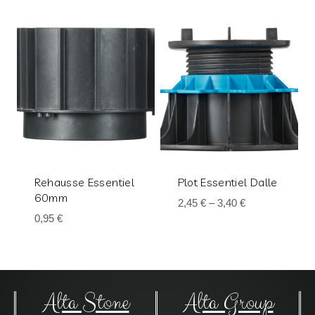
Rehausse Essentiel
Plot Essentiel Dalle
60mm
2,45
€
–
3,40
€
0,95
€
Alta Stone
Alta Group