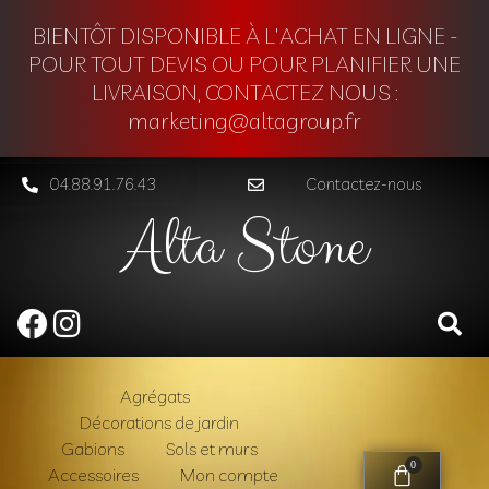
BIENTÔT DISPONIBLE À L'ACHAT EN LIGNE -
POUR TOUT DEVIS OU POUR PLANIFIER UNE
LIVRAISON, CONTACTEZ NOUS :
marketing@altagroup.fr
04.88.91.76.43
Contactez-nous
Alta Stone
Agrégats
Décorations de jardin
Gabions
Sols et murs
0
Accessoires
Mon compte