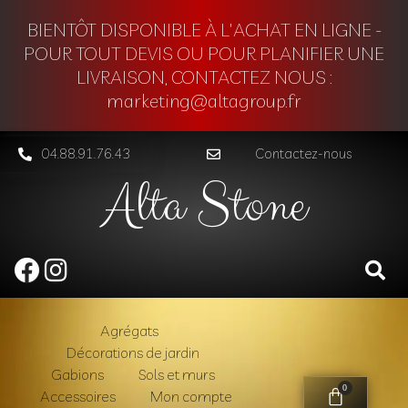
BIENTÔT DISPONIBLE À L'ACHAT EN LIGNE -
POUR TOUT DEVIS OU POUR PLANIFIER UNE
LIVRAISON, CONTACTEZ NOUS :
marketing@altagroup.fr
04.88.91.76.43
Contactez-nous
Alta Stone
Agrégats
Décorations de jardin
Gabions
Sols et murs
0
Accessoires
Mon compte