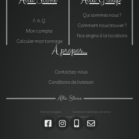
Qui sommes nous ?
F. A. Q.
Comment nous trouver ?
Mon compte
Nos engins à la locations
Calculer mon tonnage
À propos...
Contactez-nous
Conditions de livraison
Alta Stone
Mentions légales
Conditions Générales de Vente
Politique de Confidentialité
Agrégats, Galets, Graviers, Marbres, Pierres
d’enrochements, Verres, Construction, Décoration jardin,