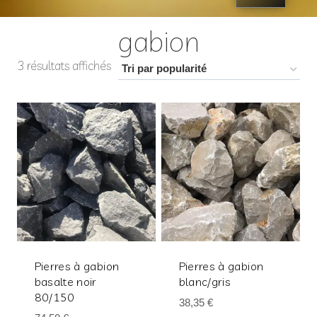
gabion
3 résultats affichés
Pierres à gabion
Pierres à gabion
basalte noir
blanc/gris
80/150
38,35
€