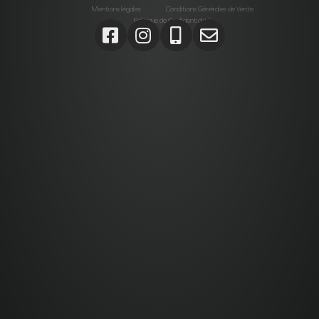
Mentions légales
Conditions Générales de Vente
Politique de Confidentialité
Agrégats, Galets, Graviers, Marbres, Pierres
d’enrochements, Verres, Construction, Décoration jardin,
Monolithes, Lanternes, Ardoises, Gabions, Carrelages,
Dalles, Gazons, Pas japonais, Pavés, Parements,
Géotextiles,
Alta stone Agrégats var, Galets var, Graviers var, Marbres
var, Pierres d’enrochements var, Verres, Construction var,
Décoration jardin var, Monolithes var, Lanternes var,
Ardoises var, Gabions Saint-Maximin-la-Sainte-Baume,
Carrelages Saint-Maximin-la-Sainte-Baume, Dalles
Saint-Maximin-la-Sainte-Baume, Gazons Saint-Maximin-
la-Sainte-Baume , Pas japonais Saint-Maximin-la-Sainte-
Baume , Pavés Saint-Maximin-la-Sainte-Baume,
Parements Saint-Maximin-la-Sainte-Baume, Géotextiles
Saint-Maximin-la-Sainte-Baume ,
Paca, Bouches-du-Rhône, Var, Brignoles, Saint-Maximin-
la-Sainte-Baume,