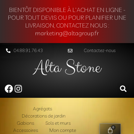
BIENTÔT DISPONIBLE À L'ACHAT EN LIGNE -
POUR TOUT DEVIS OU POUR PLANIFIER UNE
LIVRAISON, CONTACTEZ NOUS :
marketing@altagroup.fr
04.88.91.76.43
Contactez-nous
Alta Stone
Agrégats
Décorations de jardin
Gabions
Sols et murs
0
Accessoires
Mon compte