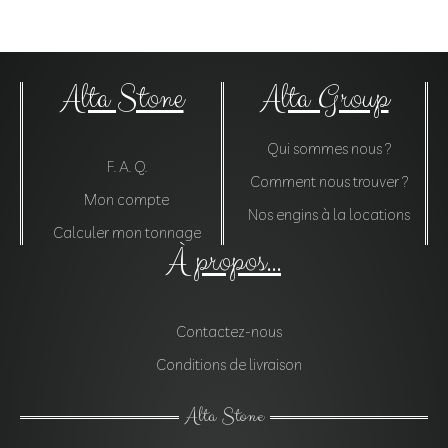
Alta Stone
Alta Group
Qui sommes nous ?
F. A. Q.
Comment nous trouver ?
Mon compte
Nos engins à la locations
Calculer mon tonnage
À propos...
Contactez-nous
Conditions de livraison
Alta Stone