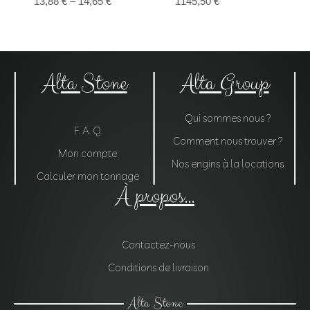
13,88
€
–
14,65
€
1145,50
€
Alta Stone
Alta Group
Qui sommes nous ?
F. A. Q.
Comment nous trouver ?
Mon compte
Nos engins à la locations
Calculer mon tonnage
À propos...
Contactez-nous
Conditions de livraison
Alta Stone