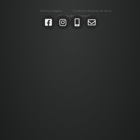
Mentions légales
Conditions Générales de Vente
Politique de Confidentialité
Agrégats, Galets, Graviers, Marbres, Pierres
d’enrochements, Verres, Construction, Décoration jardin,
Monolithes, Lanternes, Ardoises, Gabions, Carrelages,
Dalles, Gazons, Pas japonais, Pavés, Parements,
Géotextiles,
Alta stone Agrégats var, Galets var, Graviers var, Marbres
var, Pierres d’enrochements var, Verres, Construction var,
Décoration jardin var, Monolithes var, Lanternes var,
Ardoises var, Gabions Saint-Maximin-la-Sainte-Baume,
Carrelages Saint-Maximin-la-Sainte-Baume, Dalles
Saint-Maximin-la-Sainte-Baume, Gazons Saint-Maximin-
la-Sainte-Baume , Pas japonais Saint-Maximin-la-Sainte-
Baume , Pavés Saint-Maximin-la-Sainte-Baume,
Parements Saint-Maximin-la-Sainte-Baume, Géotextiles
Saint-Maximin-la-Sainte-Baume ,
Paca, Bouches-du-Rhône, Var, Brignoles, Saint-Maximin-