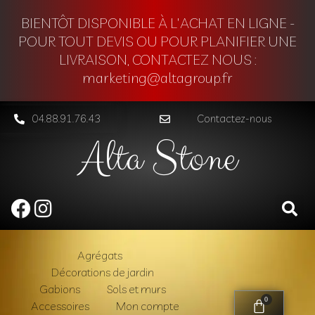
BIENTÔT DISPONIBLE À L'ACHAT EN LIGNE -
POUR TOUT DEVIS OU POUR PLANIFIER UNE
LIVRAISON, CONTACTEZ NOUS :
marketing@altagroup.fr
04.88.91.76.43
Contactez-nous
Alta Stone
Agrégats
Décorations de jardin
Gabions
Sols et murs
0
Accessoires
Mon compte