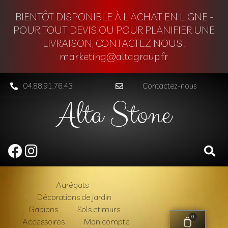
BIENTÔT DISPONIBLE À L'ACHAT EN LIGNE -
POUR TOUT DEVIS OU POUR PLANIFIER UNE
LIVRAISON, CONTACTEZ NOUS :
marketing@altagroup.fr
04.88.91.76.43
Contactez-nous
Alta Stone
Agrégats
Décorations de jardin
Gabions
Sols et murs
0
Accessoires
Mon compte