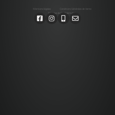
Mentions légales
Conditions Générales de Vente
Politique de Confidentialité
Agrégats, Galets, Graviers, Marbres, Pierres
d’enrochements, Verres, Construction, Décoration jardin,
Monolithes, Lanternes, Ardoises, Gabions, Carrelages,
Dalles, Gazons, Pas japonais, Pavés, Parements,
Géotextiles,
Alta stone Agrégats var, Galets var, Graviers var, Marbres
var, Pierres d’enrochements var, Verres, Construction var,
Décoration jardin var, Monolithes var, Lanternes var,
Ardoises var, Gabions Saint-Maximin-la-Sainte-Baume,
Carrelages Saint-Maximin-la-Sainte-Baume, Dalles
Saint-Maximin-la-Sainte-Baume, Gazons Saint-Maximin-
la-Sainte-Baume , Pas japonais Saint-Maximin-la-Sainte-
Baume , Pavés Saint-Maximin-la-Sainte-Baume,
Parements Saint-Maximin-la-Sainte-Baume, Géotextiles
Saint-Maximin-la-Sainte-Baume ,
Paca, Bouches-du-Rhône, Var, Brignoles, Saint-Maximin-