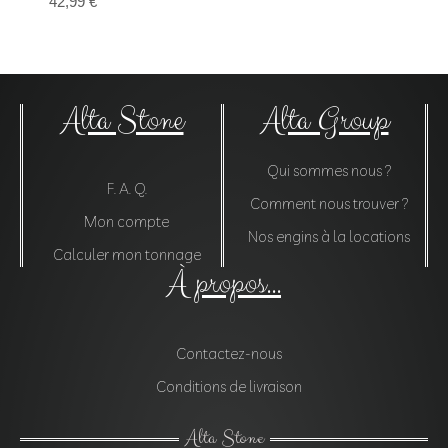
42,99
€
Alta Stone
Alta Group
Qui sommes nous ?
F. A. Q.
Comment nous trouver ?
Mon compte
Nos engins à la locations
Calculer mon tonnage
À propos...
Contactez-nous
Conditions de livraison
Alta Stone