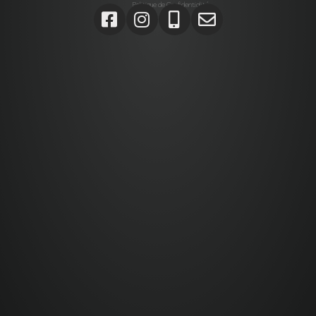
Politique de Confidentialité
Agrégats, Galets, Graviers, Marbres, Pierres
d’enrochements, Verres, Construction, Décoration jardin,
Monolithes, Lanternes, Ardoises, Gabions, Carrelages,
Dalles, Gazons, Pas japonais, Pavés, Parements,
Géotextiles,
Alta stone Agrégats var, Galets var, Graviers var, Marbres
var, Pierres d’enrochements var, Verres, Construction var,
Décoration jardin var, Monolithes var, Lanternes var,
Ardoises var, Gabions Saint-Maximin-la-Sainte-Baume,
Carrelages Saint-Maximin-la-Sainte-Baume, Dalles
Saint-Maximin-la-Sainte-Baume, Gazons Saint-Maximin-
la-Sainte-Baume , Pas japonais Saint-Maximin-la-Sainte-
Baume , Pavés Saint-Maximin-la-Sainte-Baume,
Parements Saint-Maximin-la-Sainte-Baume, Géotextiles
Saint-Maximin-la-Sainte-Baume ,
Paca, Bouches-du-Rhône, Var, Brignoles, Saint-Maximin-
la-Sainte-Baume,