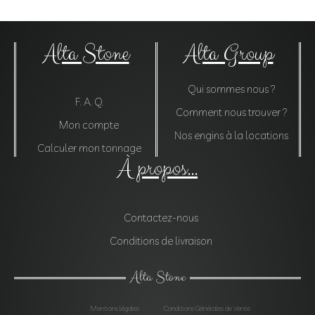
Alta Stone
Alta Group
Qui sommes nous ?
F. A. Q.
Comment nous trouver ?
Mon compte
Nos engins à la locations
Calculer mon tonnage
À propos...
Contactez-nous
Conditions de livraison
Alta Stone
Mentions légales
Conditions Générales de Vente