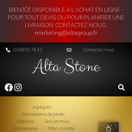
BIENTÔT DISPONIBLE À L'ACHAT EN LIGNE -
POUR TOUT DEVIS OU POUR PLANIFIER UNE
LIVRAISON, CONTACTEZ NOUS :
marketing@altagroup.fr
04.88.91.76.43
Contactez-nous
Alta Stone
Agrégats
Décorations de jardin
Gabions
Sols et murs
0
Accessoires
Mon compte