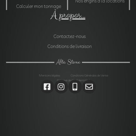
Nos engins à la locations
Calculer mon tonnage
À propos...
Contactez-nous
Conditions de livraison
Alta Stone
Mentions légales
Conditions Générales de Vente
Politique de Confidentialité
Agrégats, Galets, Graviers, Marbres, Pierres
d’enrochements, Verres, Construction, Décoration jardin,
Monolithes, Lanternes, Ardoises, Gabions, Carrelages,
Dalles, Gazons, Pas japonais, Pavés, Parements,
Géotextiles,
Alta stone Agrégats var, Galets var, Graviers var, Marbres