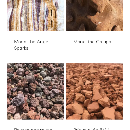
Monolithe Angel
Monolithe Gallipoli
Sparks
Pouzzolane rouge
Brique pilée 6/14