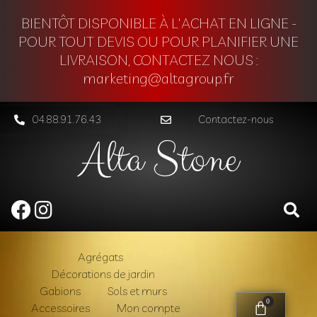
BIENTÔT DISPONIBLE À L'ACHAT EN LIGNE -
POUR TOUT DEVIS OU POUR PLANIFIER UNE
LIVRAISON, CONTACTEZ NOUS :
marketing@altagroup.fr
04.88.91.76.43
Contactez-nous
Alta Stone
Agrégats
Décorations de jardin
Gabions
Sols et murs
0
Accessoires
Mon compte