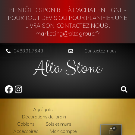
BIENTÔT DISPONIBLE À L'ACHAT EN LIGNE -
POUR TOUT DEVIS OU POUR PLANIFIER UNE
LIVRAISON, CONTACTEZ NOUS :
marketing@altagroup.fr
04.88.91.76.43
Contactez-nous
Alta Stone
Agrégats
Décorations de jardin
Gabions
Sols et murs
0
Accessoires
Mon compte