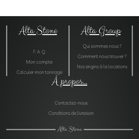
Alta Stone
Alta Group
Qui sommes nous ?
F. A. Q.
Comment nous trouver ?
Mon compte
Nos engins à la locations
Calculer mon tonnage
À propos...
Contactez-nous
Conditions de livraison
Alta Stone