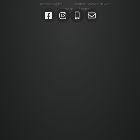
Mentions légales
Conditions Générales de Vente
Politique de Confidentialité
Agrégats, Galets, Graviers, Marbres, Pierres
d’enrochements, Verres, Construction, Décoration jardin,
Monolithes, Lanternes, Ardoises, Gabions, Carrelages,
Dalles, Gazons, Pas japonais, Pavés, Parements,
Géotextiles,
Alta stone Agrégats var, Galets var, Graviers var, Marbres
var, Pierres d’enrochements var, Verres, Construction var,
Décoration jardin var, Monolithes var, Lanternes var,
Ardoises var, Gabions Saint-Maximin-la-Sainte-Baume,
Carrelages Saint-Maximin-la-Sainte-Baume, Dalles
Saint-Maximin-la-Sainte-Baume, Gazons Saint-Maximin-
la-Sainte-Baume , Pas japonais Saint-Maximin-la-Sainte-
Baume , Pavés Saint-Maximin-la-Sainte-Baume,
Parements Saint-Maximin-la-Sainte-Baume, Géotextiles
Saint-Maximin-la-Sainte-Baume ,
Paca, Bouches-du-Rhône, Var, Brignoles, Saint-Maximin-
la-Sainte-Baume,