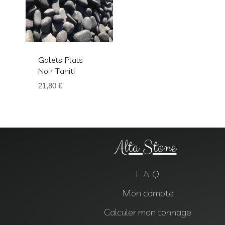
Galets Plats
Noir Tahiti
21,80
€
Alta Stone
F. A. Q.
Mon compte
Calculer mon tonnage