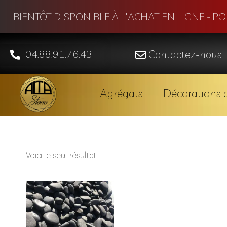
BIENTÔT DISPONIBLE À L'ACHAT EN LIGNE - P
04.88.91.76.43
Contactez-nous
Agrégats
Décorations d
Voici le seul résultat