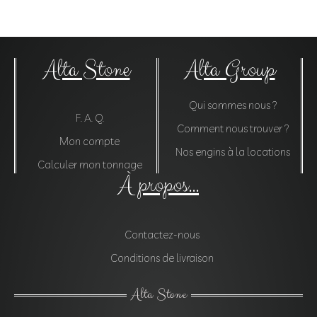
Alta Stone
Alta Group
Qui sommes nous ?
F. A. Q.
Comment nous trouver ?
Mon compte
Nos engins à la locations
Calculer mon tonnage
À propos...
Contactez-nous
Conditions de livraison
Alta Stone