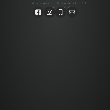
Mentions légales
Conditions Générales de Vente
Politique de Confidentialité
Agrégats, Galets, Graviers, Marbres, Pierres
d’enrochements, Verres, Construction, Décoration jardin,
Monolithes, Lanternes, Ardoises, Gabions, Carrelages,
Dalles, Gazons, Pas japonais, Pavés, Parements,
Géotextiles,
Alta stone Agrégats var, Galets var, Graviers var, Marbres
var, Pierres d’enrochements var, Verres, Construction var,
Décoration jardin var, Monolithes var, Lanternes var,
Ardoises var, Gabions Saint-Maximin-la-Sainte-Baume,
Carrelages Saint-Maximin-la-Sainte-Baume, Dalles
Saint-Maximin-la-Sainte-Baume, Gazons Saint-Maximin-
la-Sainte-Baume , Pas japonais Saint-Maximin-la-Sainte-
Baume , Pavés Saint-Maximin-la-Sainte-Baume,
Parements Saint-Maximin-la-Sainte-Baume, Géotextiles
Saint-Maximin-la-Sainte-Baume ,
Paca, Bouches-du-Rhône, Var, Brignoles, Saint-Maximin-
la-Sainte-Baume,