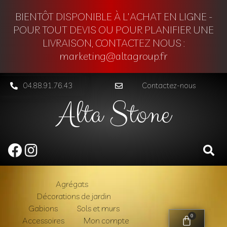
BIENTÔT DISPONIBLE À L'ACHAT EN LIGNE -
POUR TOUT DEVIS OU POUR PLANIFIER UNE
LIVRAISON, CONTACTEZ NOUS :
marketing@altagroup.fr
04.88.91.76.43
Contactez-nous
Alta Stone
Agrégats
Décorations de jardin
Gabions
Sols et murs
0
Accessoires
Mon compte