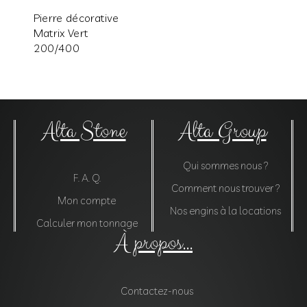
Pierre décorative
Matrix Vert
200/400
Alta Stone
Alta Group
Qui sommes nous ?
F. A. Q.
Comment nous trouver ?
Mon compte
Nos engins à la locations
Calculer mon tonnage
À propos...
Contactez-nous