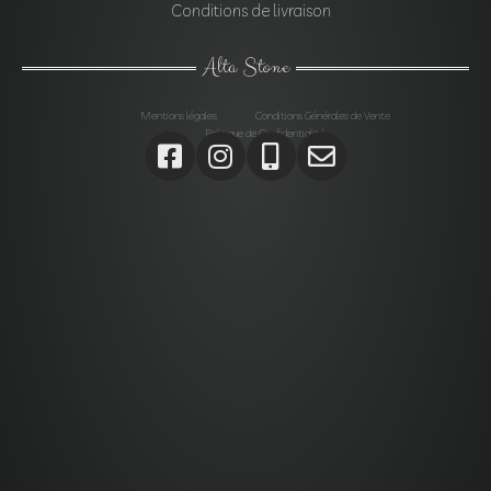
Conditions de livraison
Alta Stone
Mentions légales
Conditions Générales de Vente
Politique de Confidentialité
Agrégats, Galets, Graviers, Marbres, Pierres
d’enrochements, Verres, Construction, Décoration jardin,
Monolithes, Lanternes, Ardoises, Gabions, Carrelages,
Dalles, Gazons, Pas japonais, Pavés, Parements,
Géotextiles,
Alta stone Agrégats var, Galets var, Graviers var, Marbres
var, Pierres d’enrochements var, Verres, Construction var,
Décoration jardin var, Monolithes var, Lanternes var,
Ardoises var, Gabions Saint-Maximin-la-Sainte-Baume,
Carrelages Saint-Maximin-la-Sainte-Baume, Dalles
Saint-Maximin-la-Sainte-Baume, Gazons Saint-Maximin-
la-Sainte-Baume , Pas japonais Saint-Maximin-la-Sainte-
Baume , Pavés Saint-Maximin-la-Sainte-Baume,