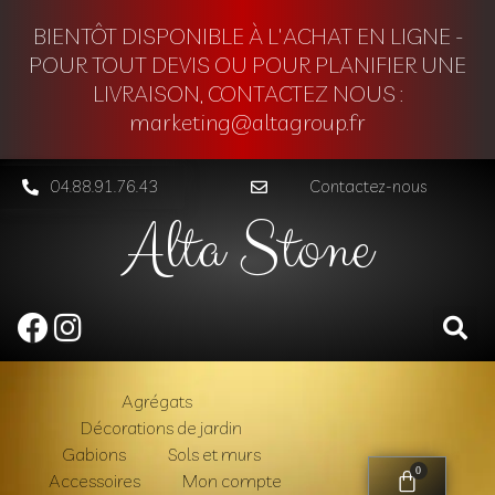
BIENTÔT DISPONIBLE À L'ACHAT EN LIGNE -
POUR TOUT DEVIS OU POUR PLANIFIER UNE
LIVRAISON, CONTACTEZ NOUS :
marketing@altagroup.fr
04.88.91.76.43
Contactez-nous
Alta Stone
Agrégats
Décorations de jardin
Gabions
Sols et murs
0
Accessoires
Mon compte