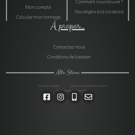
Comment nous trouver ?
Mon compte
Nos engins à la locations
Calculer mon tonnage
À propos...
Contactez-nous
Conditions de livraison
Alta Stone
Mentions légales
Conditions Générales de Vente
Politique de Confidentialité
Agrégats, Galets, Graviers, Marbres, Pierres
d’enrochements, Verres, Construction, Décoration jardin,
Monolithes, Lanternes, Ardoises, Gabions, Carrelages,
Dalles, Gazons, Pas japonais, Pavés, Parements,
Géotextiles,