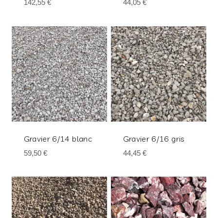
142,55
€
44,05
€
Gravier 6/14 blanc
Gravier 6/16 gris
59,50
€
44,45
€