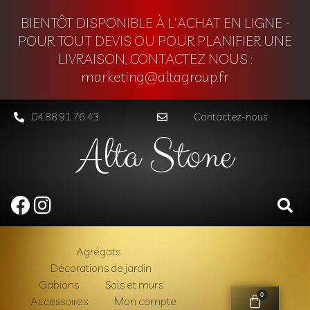
BIENTÔT DISPONIBLE À L'ACHAT EN LIGNE -
POUR TOUT DEVIS OU POUR PLANIFIER UNE
LIVRAISON, CONTACTEZ NOUS :
marketing@altagroup.fr
04.88.91.76.43
Contactez-nous
Alta Stone
Agrégats
Décorations de jardin
Gabions
Sols et murs
0
Accessoires
Mon compte