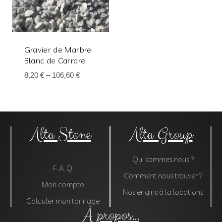
Gravier de Marbre
Blanc de Carrare
8,20
€
–
106,60
€
Alta Stone
Alta Group
Qui sommes nous ?
F. A. Q.
Comment nous trouver ?
Mon compte
Nos engins à la locations
Calculer mon tonnage
À propos...