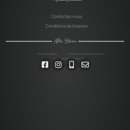
Contactez-nous
Conditions de livraison
Alta Stone
Mentions légales
Conditions Générales de Vente
Politique de Confidentialité
Agrégats, Galets, Graviers, Marbres, Pierres
d’enrochements, Verres, Construction, Décoration jardin,
Monolithes, Lanternes, Ardoises, Gabions, Carrelages,
Dalles, Gazons, Pas japonais, Pavés, Parements,
Géotextiles,
Alta stone Agrégats var, Galets var, Graviers var, Marbres
var, Pierres d’enrochements var, Verres, Construction var,
Décoration jardin var, Monolithes var, Lanternes var,
Ardoises var, Gabions Saint-Maximin-la-Sainte-Baume,