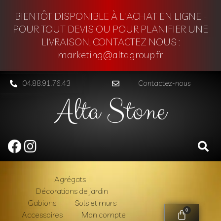
BIENTÔT DISPONIBLE À L'ACHAT EN LIGNE -
POUR TOUT DEVIS OU POUR PLANIFIER UNE
LIVRAISON, CONTACTEZ NOUS :
marketing@altagroup.fr
04.88.91.76.43
Contactez-nous
Alta Stone
Agrégats
Décorations de jardin
Gabions
Sols et murs
0
Accessoires
Mon compte