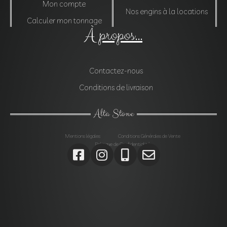
Mon compte
Nos engins à la locations
Calculer mon tonnage
À propos...
Contactez-nous
Conditions de livraison
Alta Stone
Mentions légales
Conditions Générales de Vente
Politique de Confidentialité
Agrégats, Galets, Graviers, Marbres, Pierres
d’enrochements, Verres, Construction, Décoration jardin,
Monolithes, Lanternes, Ardoises, Gabions, Carrelages,
Dalles, Gazons, Pas japonais, Pavés, Parements,
Géotextiles,