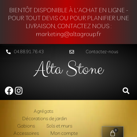
BIENTÔT DISPONIBLE À L'ACHAT EN LIGNE -
POUR TOUT DEVIS OU POUR PLANIFIER UNE
LIVRAISON, CONTACTEZ NOUS :
marketing@altagroup.fr
04.88.91.76.43
Contactez-nous
Alta Stone
Agrégats
Décorations de jardin
Gabions
Sols et murs
0
Accessoires
Mon compte