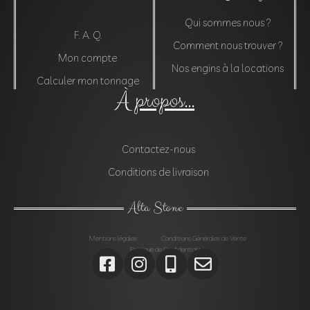
Qui sommes nous ?
F. A. Q.
Comment nous trouver ?
Mon compte
Nos engins à la locations
Calculer mon tonnage
À propos...
Contactez-nous
Conditions de livraison
Alta Stone
Mentions légales
Conditions Générales de Vente
Politique de Confidentialité
Agrégats, Galets, Graviers, Marbres, Pierres
d’enrochements, Verres, Construction, Décoration jardin,