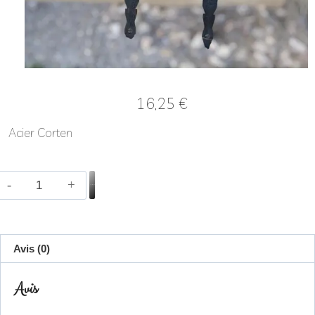
16,25
€
Acier Corten
Ajouter au panier
Avis (0)
Avis