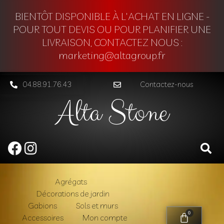
BIENTÔT DISPONIBLE À L'ACHAT EN LIGNE -
POUR TOUT DEVIS OU POUR PLANIFIER UNE
LIVRAISON, CONTACTEZ NOUS :
marketing@altagroup.fr
04.88.91.76.43
Contactez-nous
Alta Stone
Agrégats
Décorations de jardin
Gabions
Sols et murs
0
Accessoires
Mon compte