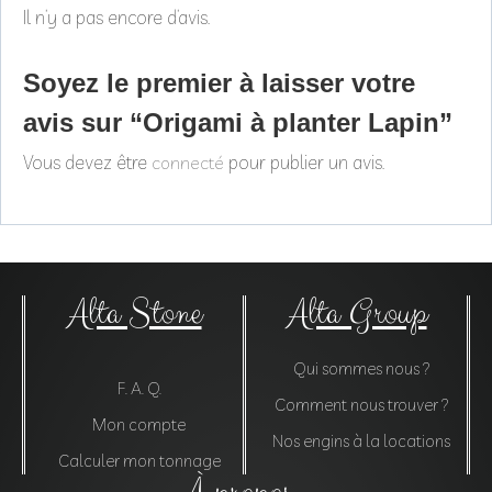
Il n’y a pas encore d’avis.
Soyez le premier à laisser votre
avis sur “Origami à planter Lapin”
Vous devez être
pour publier un avis.
connecté
Alta Stone
Alta Group
Qui sommes nous ?
F. A. Q.
Comment nous trouver ?
Mon compte
Nos engins à la locations
Calculer mon tonnage