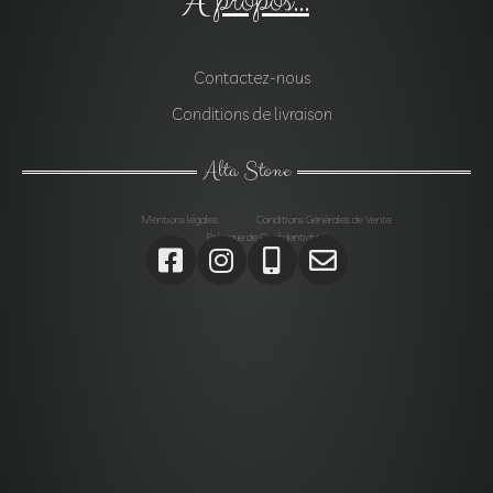
À propos...
Contactez-nous
Conditions de livraison
Alta Stone
Mentions légales
Conditions Générales de Vente
Politique de Confidentialité
Agrégats, Galets, Graviers, Marbres, Pierres
d’enrochements, Verres, Construction, Décoration jardin,
Monolithes, Lanternes, Ardoises, Gabions, Carrelages,
Dalles, Gazons, Pas japonais, Pavés, Parements,
Géotextiles,
Alta stone Agrégats var, Galets var, Graviers var, Marbres
var, Pierres d’enrochements var, Verres, Construction var,
Décoration jardin var, Monolithes var, Lanternes var,
Ardoises var, Gabions Saint-Maximin-la-Sainte-Baume,