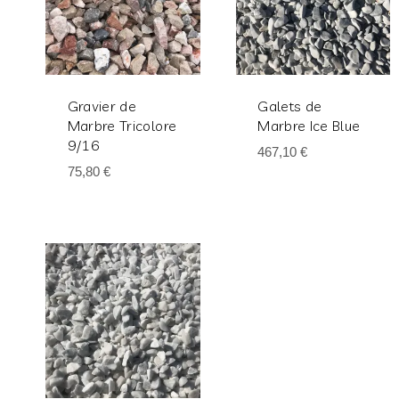
Gravier de
Galets de
Marbre Tricolore
Marbre Ice Blue
9/16
467,10
€
75,80
€