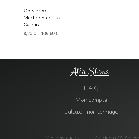
Gravier de
Marbre Blanc de
Carrare
8,20
€
–
106,60
€
Alta Stone
F. A. Q.
Mon compte
Calculer mon tonnage
Mentions légales
Conditions Générales 