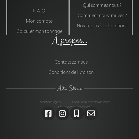
Qui sommes nous ?
F. A. Q.
Comment nous trouver ?
Mon compte
Nos engins à la locations
Calculer mon tonnage
À propos...
Contactez-nous
Conditions de livraison
Alta Stone
Mentions légales
Conditions Générales de Vente
Politique de Confidentialité
Agrégats, Galets, Graviers, Marbres, Pierres
d’enrochements, Verres, Construction, Décoration jardin,
Monolithes, Lanternes, Ardoises, Gabions, Carrelages,