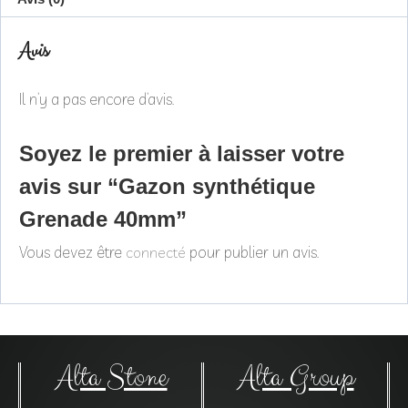
Avis
Il n’y a pas encore d’avis.
Soyez le premier à laisser votre
avis sur “Gazon synthétique
Grenade 40mm”
Vous devez être
pour publier un avis.
connecté
Alta Stone
Alta Group