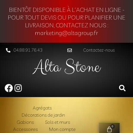
BIENTÔT DISPONIBLE À L'ACHAT EN LIGNE -
POUR TOUT DEVIS OU POUR PLANIFIER UNE
LIVRAISON, CONTACTEZ NOUS :
marketing@altagroup.fr
04.88.91.76.43
Contactez-nous
Alta Stone
Agrégats
Décorations de jardin
Gabions
Sols et murs
0
Accessoires
Mon compte