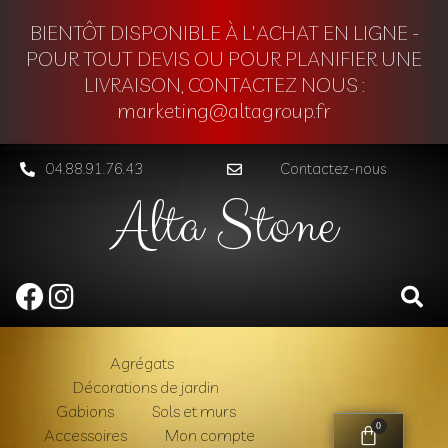
BIENTÔT DISPONIBLE À L'ACHAT EN LIGNE -
POUR TOUT DEVIS OU POUR PLANIFIER UNE
LIVRAISON, CONTACTEZ NOUS :
marketing@altagroup.fr
04.88.91.76.43
Contactez-nous
Alta Stone
Agrégats
Décorations de jardin
Gabions
Sols et murs
0
Accessoires
Mon compte