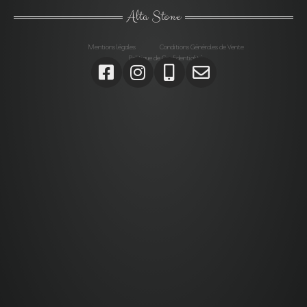
Alta Stone
Mentions légales
Conditions Générales de Vente
Politique de Confidentialité
Agrégats, Galets, Graviers, Marbres, Pierres
d’enrochements, Verres, Construction, Décoration jardin,
Monolithes, Lanternes, Ardoises, Gabions, Carrelages,
Dalles, Gazons, Pas japonais, Pavés, Parements,
Géotextiles,
Alta stone Agrégats var, Galets var, Graviers var, Marbres
var, Pierres d’enrochements var, Verres, Construction var,
Décoration jardin var, Monolithes var, Lanternes var,
Ardoises var, Gabions Saint-Maximin-la-Sainte-Baume,
Carrelages Saint-Maximin-la-Sainte-Baume, Dalles
Saint-Maximin-la-Sainte-Baume, Gazons Saint-Maximin-
la-Sainte-Baume , Pas japonais Saint-Maximin-la-Sainte-
Baume , Pavés Saint-Maximin-la-Sainte-Baume,
Parements Saint-Maximin-la-Sainte-Baume, Géotextiles
Saint-Maximin-la-Sainte-Baume ,