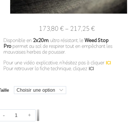
173,80
€
–
217,25
€
Disponible en
2x20m
, ultra résistant, le
Weed Stop
Pro
permet au sol de respirer tout en empêchant les
mauvaises herbes de pousser.
Pour une vidéo explicative, n’hésitez pas à cliquer
ICI
Pour retrouver la fiche technique, cliquez
ICI
Taille
Ajouter au panier