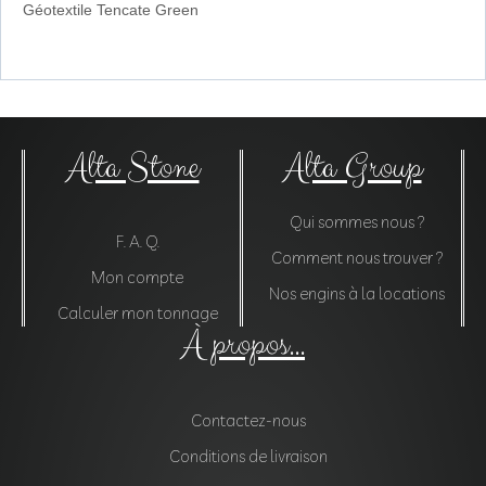
Géotextile Tencate Green
Alta Stone
Alta Group
Qui sommes nous ?
F. A. Q.
Comment nous trouver ?
Mon compte
Nos engins à la locations
Calculer mon tonnage
À propos...
Contactez-nous
Conditions de livraison