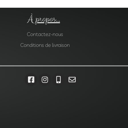
À propos...
Contactez-nous
Conditions de livraison
ises, Gabions, Carrelages, Dalles, Gazons, Pas japonais, Pavés,
jardin var, Monolithes var, Lanternes var, Ardoises var, Gabions
Saint-Maximin-la-Sainte-Baume , Pas japonais Saint-Maximin-
min-la-Sainte-Baume ,