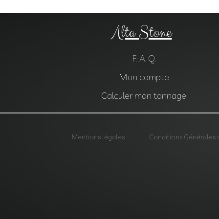
Alta Stone
F. A. Q.
Mon compte
Calculer mon tonnage
Mentions légales
Conditions Générales 
Agrégats, Galets, Graviers, Marbres, Pierres d’enrochements, Ver
Parements, Géotextiles,
Alta stone Agrégats var, Galets var, Graviers var, Marbres var, 
Saint-Maximin-la-Sainte-Baume, Carrelages Saint-Maximin-la-
la-Sainte-Baume , Pavés Saint-Maximin-la-Sainte-Baume, Pare
Paca, Bouches-du-Rhône, Var, Brignoles, Saint-Maximin-la-Sa