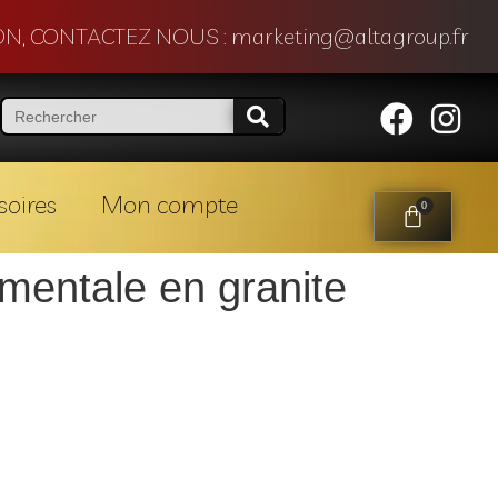
N, CONTACTEZ NOUS : marketing@altagroup.fr
soires
Mon compte
0
mentale en granite