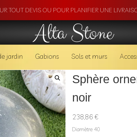
OUR TOUT DEVIS OU POUR PLANIFIER UNE LIVRAISO
Alta Stone
e jardin
Gabions
Sols et murs
Acces
Sphère orne
noir
238,86
€
Diamètre 40