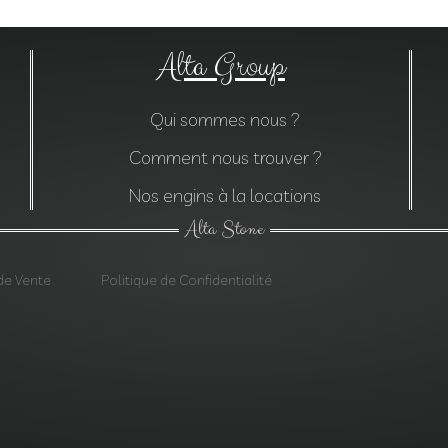
Alta Group
Qui sommes nous ?
Comment nous trouver ?
Nos engins à la locations
Alta Stone
de Vente
Politique de Confidentialité
res, Construction, Décoration jardin, Monolithes, Lanternes, Ardo
Pierres d’enrochements var, Verres, Construction var, Décoration 
Sainte-Baume, Dalles Saint-Maximin-la-Sainte-Baume, Gazons 
ments Saint-Maximin-la-Sainte-Baume, Géotextiles Saint-Maxi
inte-Baume,