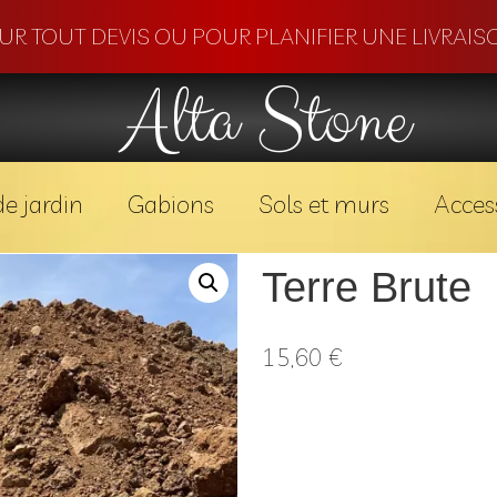
OUR TOUT DEVIS OU POUR PLANIFIER UNE LIVRAISO
Alta Stone
e jardin
Gabions
Sols et murs
Acces
Terre Brute
15,60
€