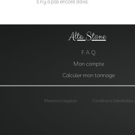
Il n’y a pas encore d’avis.
Alta Stone
F. A. Q.
Mon compte
Calculer mon tonnage
Mentions légales
Conditions Générales 
Agrégats, Galets, Graviers, Marbres, Pierres d’enrochements, Ver
Parements, Géotextiles,
Alta stone Agrégats var, Galets var, Graviers var, Marbres var, 
Saint-Maximin-la-Sainte-Baume, Carrelages Saint-Maximin-la-