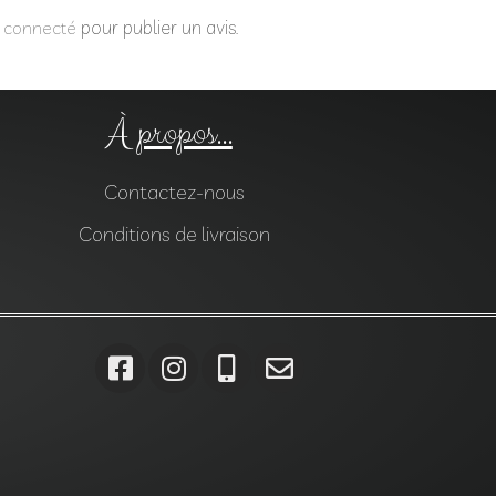
e
pour publier un avis.
connecté
À propos...
Contactez-nous
Conditions de livraison
ises, Gabions, Carrelages, Dalles, Gazons, Pas japonais, Pavés,
jardin var, Monolithes var, Lanternes var, Ardoises var, Gabions
Saint-Maximin-la-Sainte-Baume , Pas japonais Saint-Maximin-