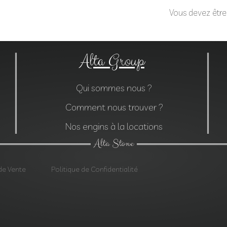
Vous devez êtr
Alta Group
Qui sommes nous ?
Comment nous trouver ?
Nos engins à la locations
Alta Stone
de Vente
Politique de Confidentialité
res, Construction, Décoration jardin, Monolithes, Lanternes, Ardo
Pierres d’enrochements var, Verres, Construction var, Décoration 
Sainte-Baume, Dalles Saint-Maximin-la-Sainte-Baume, Gazons 